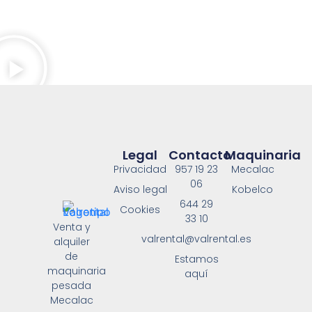
Legal
Contacto
Maquinaria
Privacidad
957 19 23
Mecalac
06
Aviso legal
Kobelco
644 29
Cookies
33 10
Venta y
valrental@valrental.es
alquiler
de
Estamos
maquinaria
aquí
pesada
Mecalac