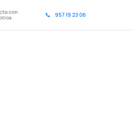
cta con
957 19 23 06
otros