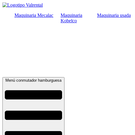
Ir
al
Maquinaria Mecalac
Maquinaria
Maquinaria usada
contenido
Kobelco
Menú conmutador hamburguesa