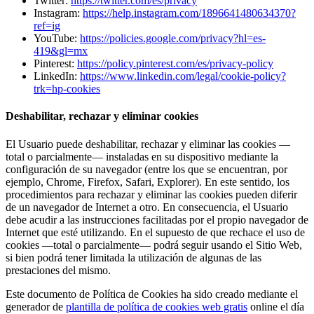
Twitter:
https://twitter.com/es/privacy
Instagram:
https://help.instagram.com/1896641480634370?
ref=ig
YouTube:
https://policies.google.com/privacy?hl=es-
419&gl=mx
Pinterest:
https://policy.pinterest.com/es/privacy-policy
LinkedIn:
https://www.linkedin.com/legal/cookie-policy?
trk=hp-cookies
Deshabilitar, rechazar y eliminar cookies
El Usuario puede deshabilitar, rechazar y eliminar las cookies —
total o parcialmente— instaladas en su dispositivo mediante la
configuración de su navegador (entre los que se encuentran, por
ejemplo, Chrome, Firefox, Safari, Explorer). En este sentido, los
procedimientos para rechazar y eliminar las cookies pueden diferir
de un navegador de Internet a otro. En consecuencia, el Usuario
debe acudir a las instrucciones facilitadas por el propio navegador de
Internet que esté utilizando. En el supuesto de que rechace el uso de
cookies —total o parcialmente— podrá seguir usando el Sitio Web,
si bien podrá tener limitada la utilización de algunas de las
prestaciones del mismo.
Este documento de Política de Cookies ha sido creado mediante el
generador de
plantilla de política de cookies web gratis
online el día