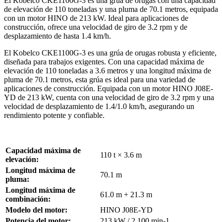
El Kobelco CKE1100G-3 es una grúa de orugas con una capacidad
de elevación de 110 toneladas y una pluma de 70.1 metros, equipada
con un motor HINO de 213 kW. Ideal para aplicaciones de
construcción, ofrece una velocidad de giro de 3.2 rpm y de
desplazamiento de hasta 1.4 km/h.
El Kobelco CKE1100G-3 es una grúa de orugas robusta y eficiente,
diseñada para trabajos exigentes. Con una capacidad máxima de
elevación de 110 toneladas a 3.6 metros y una longitud máxima de
pluma de 70.1 metros, esta grúa es ideal para una variedad de
aplicaciones de construcción. Equipada con un motor HINO J08E-
YD de 213 kW, cuenta con una velocidad de giro de 3.2 rpm y una
velocidad de desplazamiento de 1.4/1.0 km/h, asegurando un
rendimiento potente y confiable.
Capacidad máxima de
110 t × 3.6 m
elevación:
Longitud máxima de
70.1 m
pluma:
Longitud máxima de
61.0 m + 21.3 m
combinación:
Modelo del motor:
HINO J08E-YD
Potencia del motor:
213 kW / 2,100 min-1