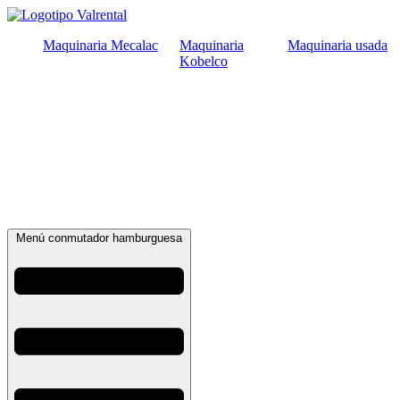
Ir
al
Maquinaria Mecalac
Maquinaria
Maquinaria usada
contenido
Kobelco
Menú conmutador hamburguesa