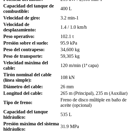
Capacidad del tanque de
400 L
combustible:
Velocidad de giro:
3.2 min-1
Velocidad de
1.4 / 1.0 km/h
desplazamiento:
Peso operativo:
102.1 t
Presión sobre el suelo:
95.9 kPa
Peso del contrapeso:
34,600 kg
Peso de transporte:
59,305 kg
Velocidad máxima del
120 m/min (1ª capa)
cable:
Tirón nominal del cable
108 kN
(línea simple):
Diámetro del cable:
26 mm
Longitud del cable:
265 m (Principal), 235 m (Auxiliar)
Freno de disco múltiple en baño de
Tipo de freno:
aceite (opcional)
Capacidad del tanque
535 L
hidráulico:
Presión máxima del sistema
31.9 MPa
hidráulico: