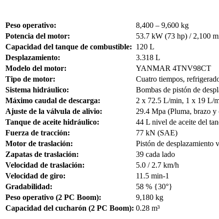
Peso operativo:
8,400 – 9,600 kg
Potencia del motor:
53.7 kW (73 hp) / 2,100 m
Capacidad del tanque de combustible:
120 L
Desplazamiento:
3.318 L
Modelo del motor:
YANMAR 4TNV98CT
Tipo de motor:
Cuatro tiempos, refrigerad
Sistema hidráulico:
Bombas de pistón de despl
Máximo caudal de descarga:
2 x 72.5 L/min, 1 x 19 L/m
Ajuste de la válvula de alivio:
29.4 Mpa (Pluma, brazo y
Tanque de aceite hidráulico:
44 L nivel de aceite del ta
Fuerza de tracción:
77 kN (SAE)
Motor de traslación:
Pistón de desplazamiento v
Zapatas de traslación:
39 cada lado
Velocidad de traslación:
5.0 / 2.7 km/h
Velocidad de giro:
11.5 min-1
Gradabilidad:
58 % {30°}
Peso operativo (2 PC Boom):
9,180 kg
Capacidad del cucharón (2 PC Boom):
0.28 m³