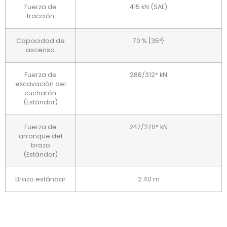
Fuerza de
415 kN (SAE)
tracción
Capacidad de
70 % {35°}
ascenso
Fuerza de
288/312* kN
excavación del
cucharón
(Estándar)
Fuerza de
247/270* kN
arranque del
brazo
(Estándar)
Brazo estándar
2.40 m