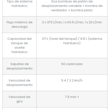
Tipo de sistema
Dos bombas de pistón de
hidráulico
desplazamiento variable + bomba de
ventilador + bomba piloto
Flujo máximo de
2 x 370 L/min, 1 x 63.5 L/min, 1 x 20 L/min
descarga
Capacidad del
371 L (nivel del tanque) / 631 L (sistema
tanque de
hidráulico)
aceite
hidráulico
Sapatas de
50 cada lado
desplazamiento
Velocidad de
5.4 / 3.2 km/h
desplazamiento
Velocidad de
7.5 min-1
giro