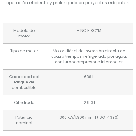
operación eficiente y prolongada en proyectos exigentes.
Modelo de
HINO E13CYM
motor
Tipo de motor
Motor diésel de inyección directa de
cuatro tiempos, refrigerado por agua,
con turbocompresor e intercooler
Capacidad del
638 L
tanque de
combustible
Cilindrada
12.913 L
Potencia
300 kW/1,900 min-1 (ISO 14396)
nominal