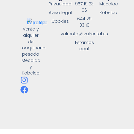
Privacidad
957 19 23
Mecalac
06
Aviso legal
Kobelco
644 29
Cookies
33 10
Venta y
valrental@valrental.es
alquiler
de
Estamos
maquinaria
aquí
pesada
Mecalac
y
Kobelco