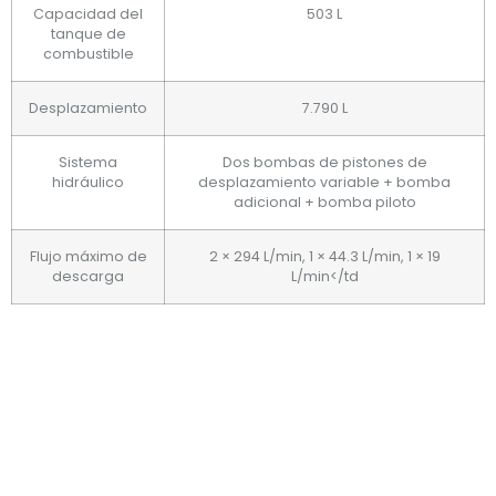
Capacidad del
503 L
tanque de
combustible
Desplazamiento
7.790 L
Sistema
Dos bombas de pistones de
hidráulico
desplazamiento variable + bomba
adicional + bomba piloto
Flujo máximo de
2 × 294 L/min, 1 × 44.3 L/min, 1 × 19
descarga
L/min</td