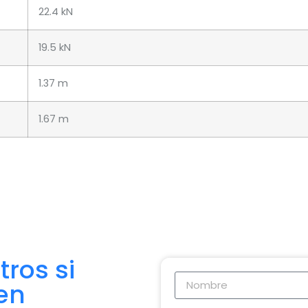
22.4 kN
19.5 kN
1.37 m
1.67 m
ros si
en