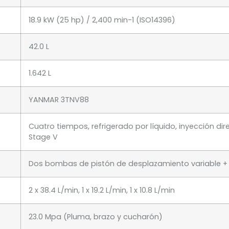
18.9 kW (25 hp) / 2,400 min-1 (ISO14396)
42.0 L
1.642 L
YANMAR 3TNV88
Cuatro tiempos, refrigerado por líquido, inyección di
Stage V
Dos bombas de pistón de desplazamiento variable 
2 x 38.4 L/min, 1 x 19.2 L/min, 1 x 10.8 L/min
23.0 Mpa (Pluma, brazo y cucharón)