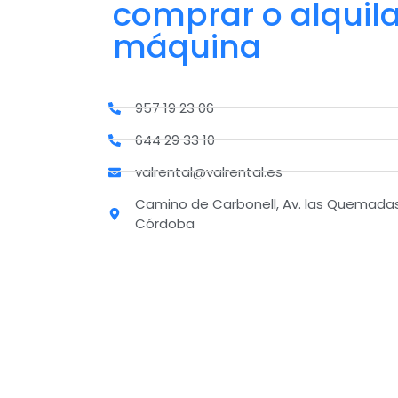
comprar o alquila
máquina
957 19 23 06
644 29 33 10
valrental@valrental.es
Camino de Carbonell, Av. las Quemadas,
Córdoba