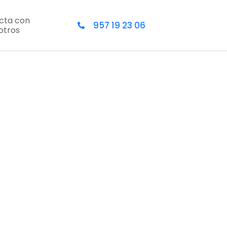
cta con
957 19 23 06
otros