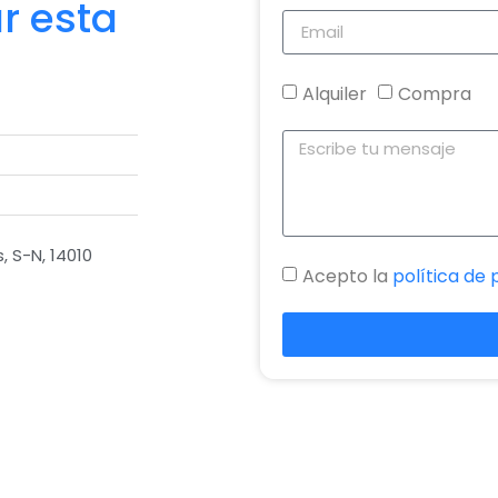
r esta
Alquiler
Compra
 S-N, 14010
Acepto la
política de 