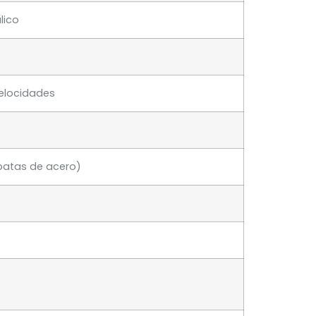
lico
velocidades
apatas de acero)