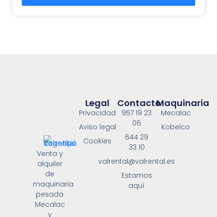
Legal
Contacto
Maquinaria
Privacidad
957 19 23
Mecalac
06
Aviso legal
Kobelco
644 29
Cookies
33 10
Venta y
valrental@valrental.es
alquiler
de
Estamos
maquinaria
aquí
pesada
Mecalac
y