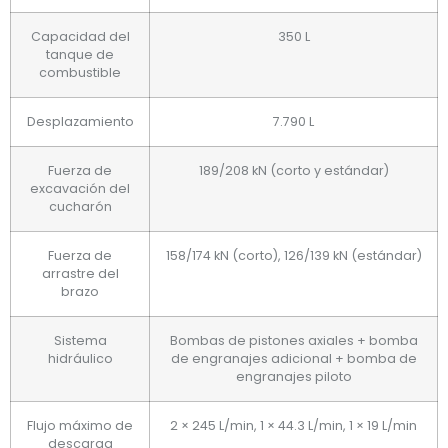
Capacidad del
350 L
tanque de
combustible
Desplazamiento
7.790 L
Fuerza de
189/208 kN (corto y estándar)
excavación del
cucharón
Fuerza de
158/174 kN (corto), 126/139 kN (estándar)
arrastre del
brazo
Sistema
Bombas de pistones axiales + bomba
hidráulico
de engranajes adicional + bomba de
engranajes piloto
Flujo máximo de
2 × 245 L/min, 1 × 44.3 L/min, 1 × 19 L/min
descarga