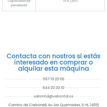
Capacidad de
70 % (35°)
pendiente
Contacta con nostros si estás
interesado en comprar o
alquilar esta máquina
957 19 23 06
644 29 33 10
valrental@valrental.es
Camino de Carbonell, Av. las Quemadas, S-N, 14010