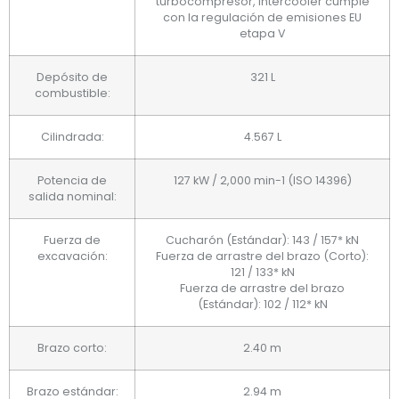
turbocompresor, intercooler cumple
con la regulación de emisiones EU
etapa V
Depósito de
321 L
combustible:
Cilindrada:
4.567 L
Potencia de
127 kW / 2,000 min-1 (ISO 14396)
salida nominal:
Fuerza de
Cucharón (Estándar): 143 / 157* kN
excavación:
Fuerza de arrastre del brazo (Corto):
121 / 133* kN
Fuerza de arrastre del brazo
(Estándar): 102 / 112* kN
Brazo corto:
2.40 m
Brazo estándar:
2.94 m