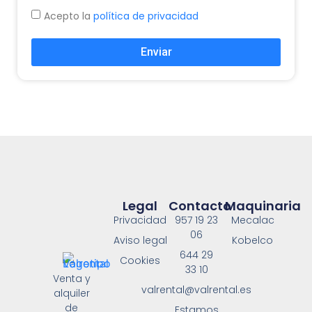
Acepto la
política de privacidad
Enviar
Legal
Contacto
Maquinaria
Privacidad
957 19 23
Mecalac
06
Aviso legal
Kobelco
644 29
Cookies
33 10
Venta y
valrental@valrental.es
alquiler
de
Estamos