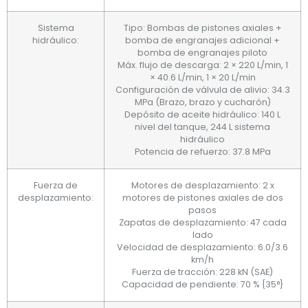
Sistema
Tipo: Bombas de pistones axiales +
hidráulico:
bomba de engranajes adicional +
bomba de engranajes piloto
Máx. flujo de descarga: 2 × 220 L/min, 1
× 40.6 L/min, 1 × 20 L/min
Configuración de válvula de alivio: 34.3
MPa (Brazo, brazo y cucharón)
Depósito de aceite hidráulico: 140 L
nivel del tanque, 244 L sistema
hidráulico
Potencia de refuerzo: 37.8 MPa
Fuerza de
Motores de desplazamiento: 2 x
desplazamiento:
motores de pistones axiales de dos
pasos
Zapatas de desplazamiento: 47 cada
lado
Velocidad de desplazamiento: 6.0/3.6
km/h
Fuerza de tracción: 228 kN (SAE)
Capacidad de pendiente: 70 % {35°}