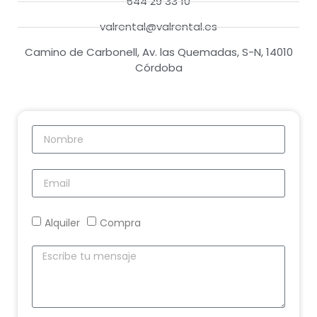
644 29 33 10
valrental@valrental.es
Camino de Carbonell, Av. las Quemadas, S-N, 14010
Córdoba
Alquiler
Compra