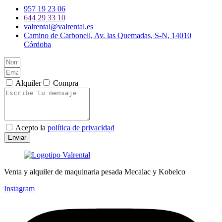
957 19 23 06
644 29 33 10
valrental@valrental.es
Camino de Carbonell, Av. las Quemadas, S-N, 14010
Córdoba
Alquiler
Compra
Acepto la
política de privacidad
Enviar
Venta y alquiler de maquinaria pesada Mecalac y Kobelco
Instagram