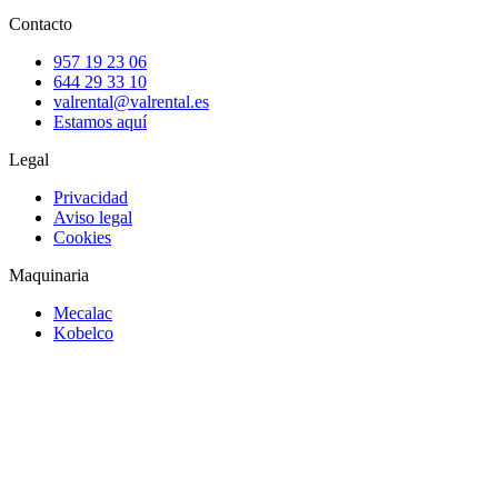
Contacto
957 19 23 06
644 29 33 10
valrental@valrental.es
Estamos aquí
Legal
Privacidad
Aviso legal
Cookies
Maquinaria
Mecalac
Kobelco