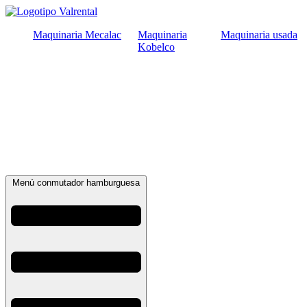
Ir
al
Maquinaria Mecalac
Maquinaria
Maquinaria usada
contenido
Kobelco
Menú conmutador hamburguesa