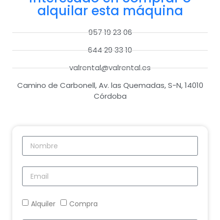
alquilar esta máquina
957 19 23 06
644 29 33 10
valrental@valrental.es
Camino de Carbonell, Av. las Quemadas, S-N, 14010
Córdoba
Alquiler
Compra