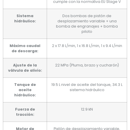
cumple con la normativa EU Stage V
Sistema
Dos bombas de pistón de
hidráulico:
desplazamiento variable + una
bomba de engranajes + bomba
piloto
Máximo caudal
2 x 17.8 L/min, 1 x 16.8 L/min, 1 x 9.4 L/min
de descarga:
Ajuste de la
22 MPa (Pluma, brazo y cucharón)
válvula de alivio:
Tanque de
19.5 L nivel de aceite del tanque, 34.3 L
aceite
sistema hidráulico
hidráulico:
Fuerza de
12.9 kN
tracción:
Motor de
Pistón de desplazamiento variable,