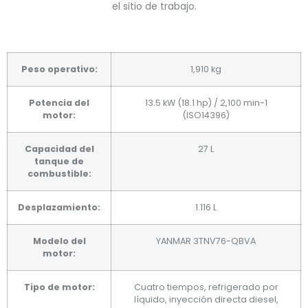
el sitio de trabajo.
Peso operativo:
1,910 kg
Potencia del
13.5 kW (18.1 hp) / 2,100 min-1
motor:
(ISO14396)
Capacidad del
27 L
tanque de
combustible:
Desplazamiento:
1.116 L
Modelo del
YANMAR 3TNV76-QBVA
motor:
Tipo de motor:
Cuatro tiempos, refrigerado por
líquido, inyección directa diesel,