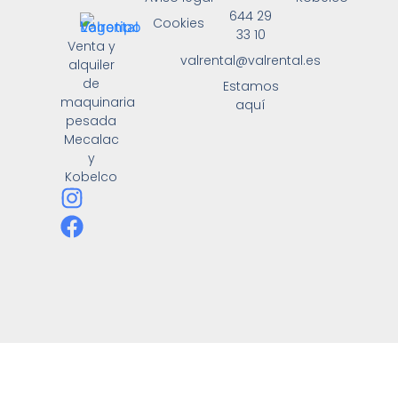
644 29
Cookies
33 10
Venta y
valrental@valrental.es
alquiler
de
Estamos
maquinaria
aquí
pesada
Mecalac
y
Kobelco