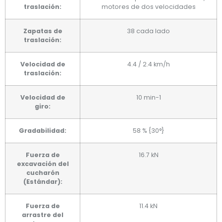
traslación:
motores de dos velocidades
Zapatas de
38 cada lado
traslación:
Velocidad de
4.4 / 2.4 km/h
traslación:
Velocidad de
10 min-1
giro:
Gradabilidad:
58 % {30°}
Fuerza de
16.7 kN
excavación del
cucharón
(Estándar):
Fuerza de
11.4 kN
arrastre del