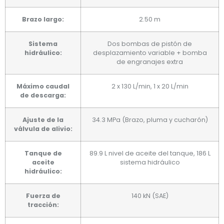
Brazo largo:
2.50 m
Sistema
Dos bombas de pistón de
hidráulico:
desplazamiento variable + bomba
de engranajes extra
Máximo caudal
2 x 130 L/min, 1 x 20 L/min
de descarga:
Ajuste de la
34.3 MPa (Brazo, pluma y cucharón)
válvula de alivio:
Tanque de
89.9 L nivel de aceite del tanque, 186 L
aceite
sistema hidráulico
hidráulico:
Fuerza de
140 kN (SAE)
tracción: