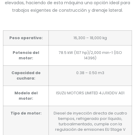
elevadas, haciendo de esta máquina una opción ideal para
trabajos exigentes de construcción y drenaje lateral.
Peso operativo:
16,300 – 18,000 kg
Potencia del
78.5 kW (107 hp)/2,000 min-1 (ISO
motor:
14396)
Capacidad de
0.38 – 0.50 m3
cuchara:
Modelo del
ISUZU MOTORS LIMITED 4JJ1XDDV A01
motor:
Tipo de motor:
Diesel de inyección directa de cuatro
tiempos, refrigerado por líquido,
turboalimentado, cumple con la
regulación de emisiones EU Stage V