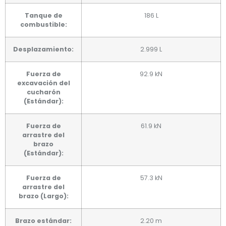
Tanque de
186 L
combustible:
Desplazamiento:
2.999 L
Fuerza de
92.9 kN
excavación del
cucharón
(Estándar):
Fuerza de
61.9 kN
arrastre del
brazo
(Estándar):
Fuerza de
57.3 kN
arrastre del
brazo (Largo):
Brazo estándar:
2.20 m