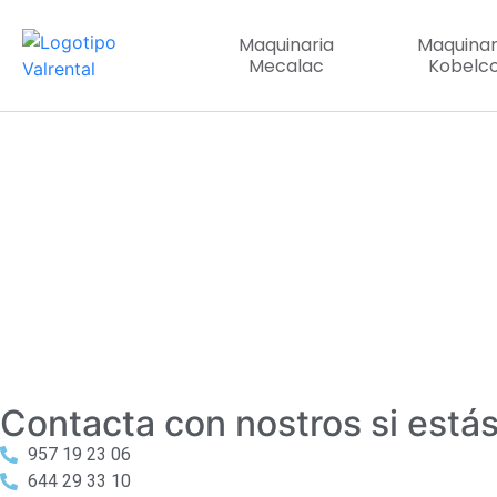
Maquinaria
Maquinar
Mecalac
Kobelc
Contacta con nostros si está
957 19 23 06
644 29 33 10