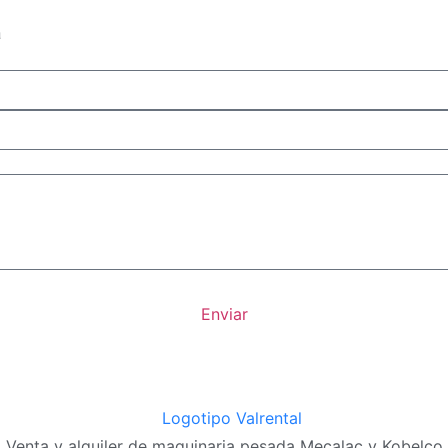
a
Enviar
Venta y alquiler de maquinaria pesada Mecalac y Kobelco