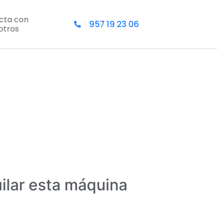
cta con
957 19 23 06
otros
uilar esta máquina