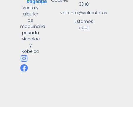
Cookies
33 10
Venta y
valrental@valrental.es
alquiler
de
Estamos
maquinaria
aquí
pesada
Mecalac
y
Kobelco