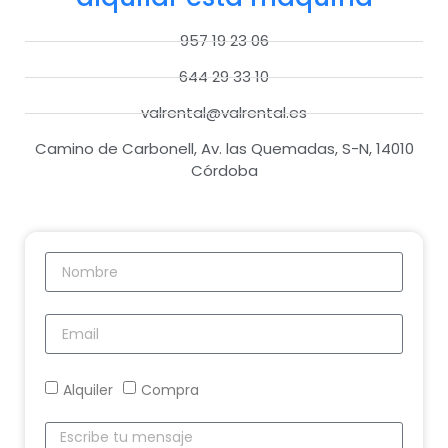
957 19 23 06
644 29 33 10
valrental@valrental.es
Camino de Carbonell, Av. las Quemadas, S-N, 14010
Córdoba
Alquiler
Compra