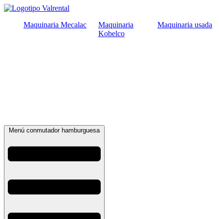
Ir
al
Maquinaria Mecalac
Maquinaria
Maquinaria usada
contenido
Kobelco
Menú conmutador hamburguesa