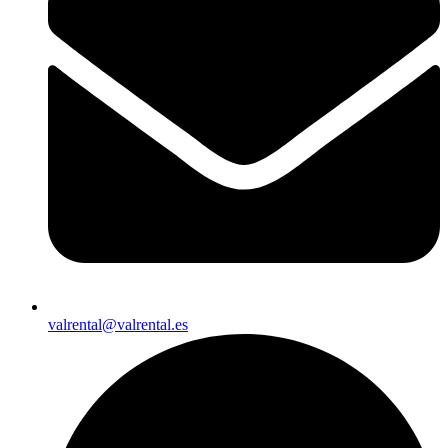
valrental@valrental.es