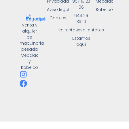
Privacidad
957 19 23
Mecalac
06
Aviso legal
Kobelco
644 29
Cookies
33 10
Venta y
valrental@valrental.es
alquiler
de
Estamos
maquinaria
aquí
pesada
Mecalac
y
Kobelco