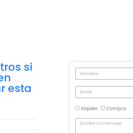
ros si
en
r esta
Alquiler
Compra