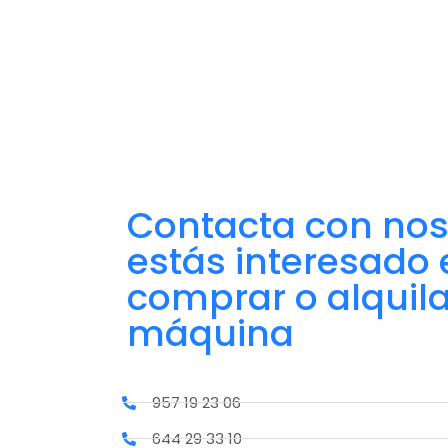
Contacta con nost
estás interesado 
comprar o alquila
máquina
957 19 23 06
644 29 33 10