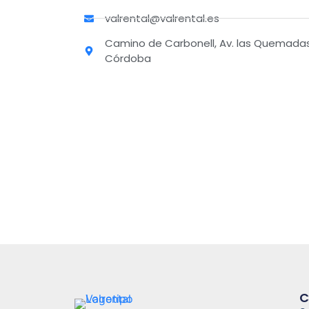
valrental@valrental.es
Camino de Carbonell, Av. las Quemadas,
Córdoba
C