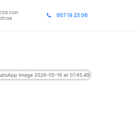
cta con
957 19 23 06
otros