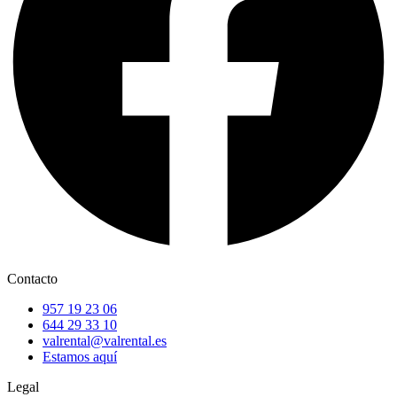
Contacto
957 19 23 06
644 29 33 10
valrental@valrental.es
Estamos aquí
Legal