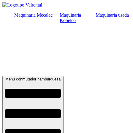
Ir
al
Maquinaria Mecalac
Maquinaria
Maquinaria usada
contenido
Kobelco
Menú conmutador hamburguesa